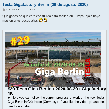
Tesla Gigafactory Berlin (29 de agosto 2020)
M
Lun, 07 Sep 2020, 13:57
e
n
Qué ganas de que esté construida esta fábrica en Europa, ojalá haya
s
más en unos pocos años
a
j
e
#29 Tesla Giga Berlin • 2020-08-29 • Gigafactory
4K
► Here you can follow the current progress of work of the new Tesla
Giga Berlin in Grünheide (Germany). If you like the video, please feel
free to like, shar...