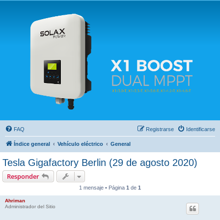
Solax FAQ
Lugar para intercambiar dudas sobre inversores solares Solax y temas relacionados.
FAQ
Registrarse
Identificarse
Índice general
Vehículo eléctrico
General
Tesla Gigafactory Berlin (29 de agosto 2020)
Responder
1 mensaje • Página
1
de
1
Ahriman
Administrador del Sitio