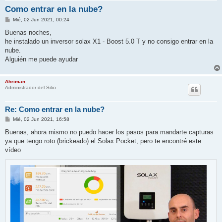
Como entrar en la nube?
M
Mié, 02 Jun 2021, 00:24
e
n
Buenas noches,
s
he instalado un inversor solax X1 - Boost 5.0 T y no consigo entrar en la
a
j
nube.
e
Alguién me puede ayudar
Ahriman
Administrador del Sitio
Re: Como entrar en la nube?
M
Mié, 02 Jun 2021, 16:58
e
n
Buenas, ahora mismo no puedo hacer los pasos para mandarte capturas
s
ya que tengo roto (brickeado) el Solax Pocket, pero te encontré este
a
j
vídeo
e