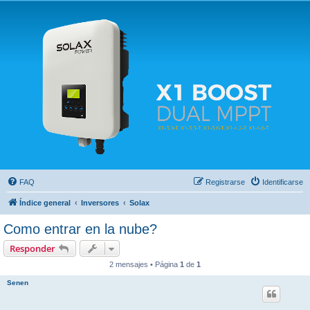
Solax FAQ
Lugar para intercambiar dudas sobre inversores solares Solax y temas relacionados.
FAQ
Registrarse
Identificarse
Índice general
Inversores
Solax
Como entrar en la nube?
Responder
2 mensajes • Página
1
de
1
Senen