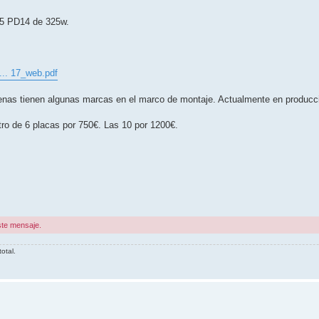
25 PD14 de 325w.
 ... 17_web.pdf
enas tienen algunas marcas en el marco de montaje. Actualmente en producc
tro de 6 placas por 750€. Las 10 por 1200€.
ste mensaje.
otal.