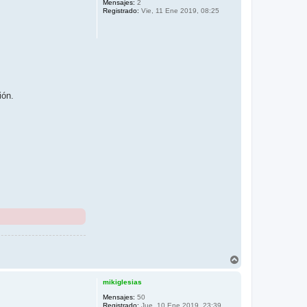
Mensajes:
2
Registrado:
Vie, 11 Ene 2019, 08:25
ión.
A
r
r
mikiglesias
i
b
Mensajes:
50
Registrado:
Jue, 10 Ene 2019, 23:39