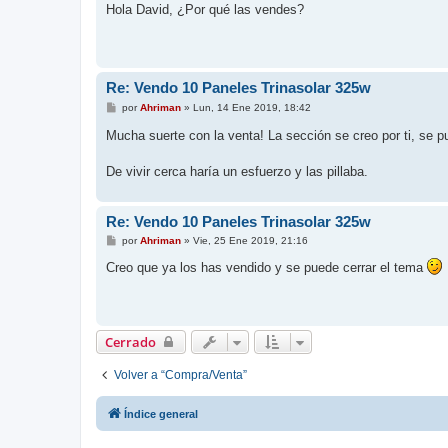
n
Hola David, ¿Por qué las vendes?
s
a
j
e
Re: Vendo 10 Paneles Trinasolar 325w
M
por
Ahriman
»
Lun, 14 Ene 2019, 18:42
e
n
Mucha suerte con la venta! La sección se creo por ti, se p
s
a
j
De vivir cerca haría un esfuerzo y las pillaba.
e
Re: Vendo 10 Paneles Trinasolar 325w
M
por
Ahriman
»
Vie, 25 Ene 2019, 21:16
e
n
Creo que ya los has vendido y se puede cerrar el tema
s
a
j
e
Cerrado
Volver a “Compra/Venta”
Índice general