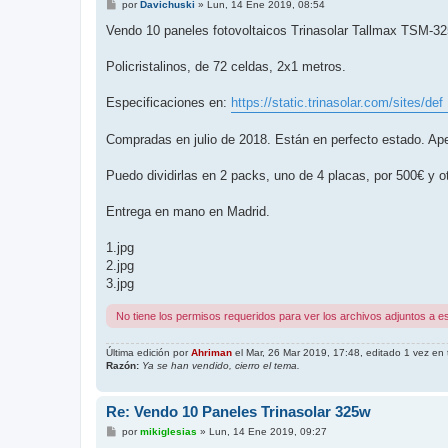
M
por
Davichuski
»
Lun, 14 Ene 2019, 08:54
e
n
Vendo 10 paneles fotovoltaicos Trinasolar Tallmax TSM-3
s
a
j
Policristalinos, de 72 celdas, 2x1 metros.
e
Especificaciones en:
https://static.trinasolar.com/sites/def
Compradas en julio de 2018. Están en perfecto estado. Ap
Puedo dividirlas en 2 packs, uno de 4 placas, por 500€ y o
Entrega en mano en Madrid.
1.jpg
2.jpg
3.jpg
No tiene los permisos requeridos para ver los archivos adjuntos a e
Última edición por
Ahriman
el Mar, 26 Mar 2019, 17:48, editado 1 vez en t
Razón:
Ya se han vendido, cierro el tema.
Re: Vendo 10 Paneles Trinasolar 325w
M
por
mikiglesias
»
Lun, 14 Ene 2019, 09:27
e