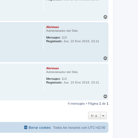
a
A
r
r
Ahriman
i
Administrador del Sitio
b
Mensajes:
113
a
Registrado:
Jue, 10 Ene 2019, 23:11
A
r
r
Ahriman
i
Administrador del Sitio
b
Mensajes:
113
a
Registrado:
Jue, 10 Ene 2019, 23:11
A
r
4 mensajes • Página
1
de
1
r
i
b
Ir a
a
Borrar cookies
Todos los horarios son
UTC+02:00