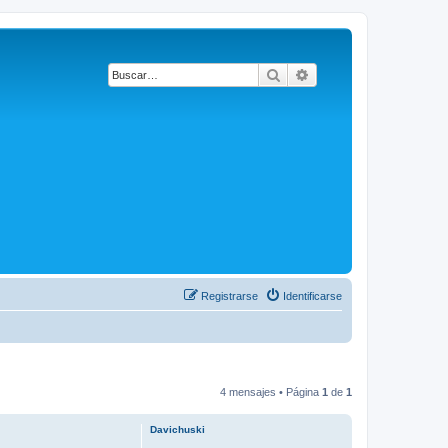
Buscar
Búsqueda avanzada
Registrarse
Identificarse
4 mensajes • Página
1
de
1
Davichuski