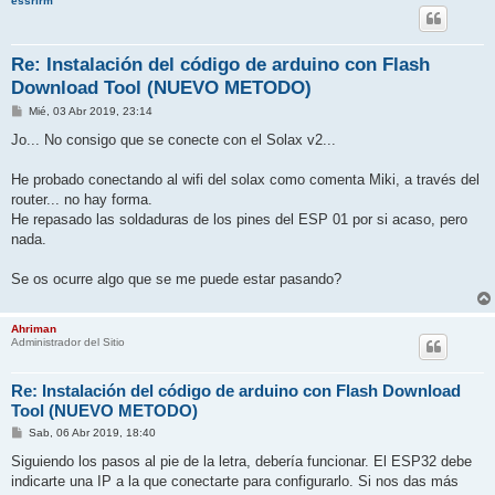
essrirm
Re: Instalación del código de arduino con Flash
Download Tool (NUEVO METODO)
M
Mié, 03 Abr 2019, 23:14
e
n
Jo... No consigo que se conecte con el Solax v2...
s
a
j
He probado conectando al wifi del solax como comenta Miki, a través del
e
router... no hay forma.
He repasado las soldaduras de los pines del ESP 01 por si acaso, pero
nada.
Se os ocurre algo que se me puede estar pasando?
Ahriman
Administrador del Sitio
Re: Instalación del código de arduino con Flash Download
Tool (NUEVO METODO)
M
Sab, 06 Abr 2019, 18:40
e
n
Siguiendo los pasos al pie de la letra, debería funcionar. El ESP32 debe
s
indicarte una IP a la que conectarte para configurarlo. Si nos das más
a