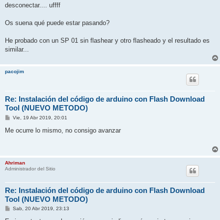
desconectar.... uffff
Os suena qué puede estar pasando?
He probado con un SP 01 sin flashear y otro flasheado y el resultado es
similar...
pacojim
Re: Instalación del código de arduino con Flash Download
Tool (NUEVO METODO)
M
Vie, 19 Abr 2019, 20:01
e
n
Me ocurre lo mismo, no consigo avanzar
s
a
j
e
Ahriman
Administrador del Sitio
Re: Instalación del código de arduino con Flash Download
Tool (NUEVO METODO)
M
Sab, 20 Abr 2019, 23:13
e
n