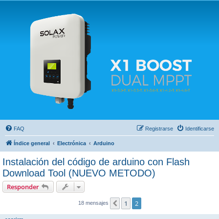
Solax FAQ
Lugar para intercambiar dudas sobre inversores solares Solax y temas relacionados.
FAQ
Registrarse
Identificarse
Índice general
Electrónica
Arduino
Instalación del código de arduino con Flash
Download Tool (NUEVO METODO)
Responder
1
2
Anterior
18 mensajes