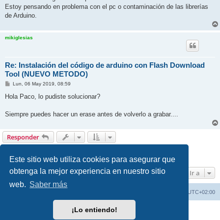
j
Estoy pensando en problema con el pc o contaminación de las librerías
e
de Arduino.
mikiglesias
Re: Instalación del código de arduino con Flash Download
Tool (NUEVO METODO)
M
Lun, 06 May 2019, 08:59
e
n
Hola Paco, lo pudiste solucionar?
s
a
j
Siempre puedes hacer un erase antes de volverlo a grabar....
e
Responder
1
2
Anterior
18 mensajes
Este sitio web utiliza cookies para asegurar que
obtenga la mejor experiencia en nuestro sitio
Ir a
web.
Saber más
Índice general
Borrar cookies
Todos los horarios son
UTC+02:00
¡Lo entiendo!
Desarrollado por
phpBB
® Forum Software © phpBB Limited
Traducción al español por
phpBB España