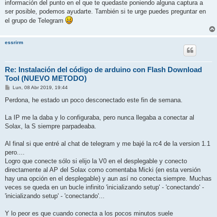
j
información del punto en el que te quedaste poniendo alguna captura a
e
ser posible, podemos ayudarte. También si te urge puedes preguntar en
el grupo de Telegram
essrirm
Re: Instalación del código de arduino con Flash Download
Tool (NUEVO METODO)
M
Lun, 08 Abr 2019, 19:44
e
n
Perdona, he estado un poco desconectado este fin de semana.
s
a
j
La IP me la daba y lo configuraba, pero nunca llegaba a conectar al
e
Solax, la S siempre parpadeaba.
Al final si que entré al chat de telegram y me bajé la rc4 de la version 1.1
pero....
Logro que conecte sólo si elijo la V0 en el desplegable y conecto
directamente al AP del Solax como comentaba Micki (en esta versión
hay una opción en el desplegable) y aun así no conecta siempre. Muchas
veces se queda en un bucle infinito 'inicializando setup' - 'conectando' -
'inicializando setup' - 'conectando'...
Y lo peor es que cuando conecta a los pocos minutos suele