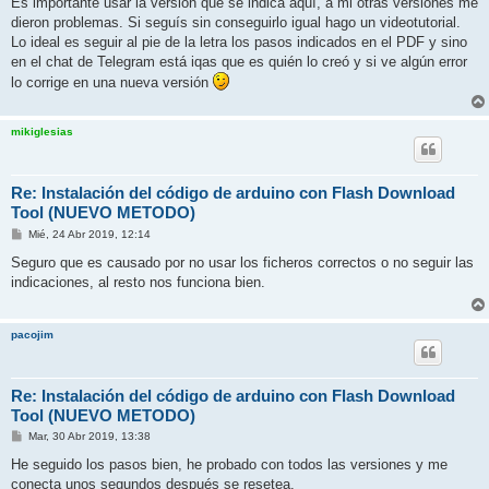
Es importante usar la versión que se indica aquí, a mi otras versiones me
s
dieron problemas. Si seguís sin conseguirlo igual hago un videotutorial.
a
j
Lo ideal es seguir al pie de la letra los pasos indicados en el PDF y sino
e
en el chat de Telegram está iqas que es quién lo creó y si ve algún error
lo corrige en una nueva versión
mikiglesias
Re: Instalación del código de arduino con Flash Download
Tool (NUEVO METODO)
M
Mié, 24 Abr 2019, 12:14
e
n
Seguro que es causado por no usar los ficheros correctos o no seguir las
s
indicaciones, al resto nos funciona bien.
a
j
e
pacojim
Re: Instalación del código de arduino con Flash Download
Tool (NUEVO METODO)
M
Mar, 30 Abr 2019, 13:38
e
n
He seguido los pasos bien, he probado con todos las versiones y me
s
conecta unos segundos después se resetea.
a