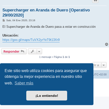
Supercharger en Aranda de Duero [Operativo
29/00/2020]
M
Sab, 04 Ene 2020, 23:16
e
n
El Supercharger de Aranda de Duero pasa a estar en construcción
s
a
j
Ubicación:
e
https://goo.gl/maps/TuVX2yrYeT9t13Xr9
Responder
1 mensaje • Página
1
de
1
Ir a
Este sitio web utiliza cookies para asegurar que
Índice general
Borrar cookies
Todos los horarios son
UTC+02:00
obtenga la mejor experiencia en nuestro sitio
web.
Saber más
Desarrollado por
phpBB
® Forum Software © phpBB Limited
Traducción al español por
phpBB España
Privacidad
|
Condiciones
¡Lo entiendo!